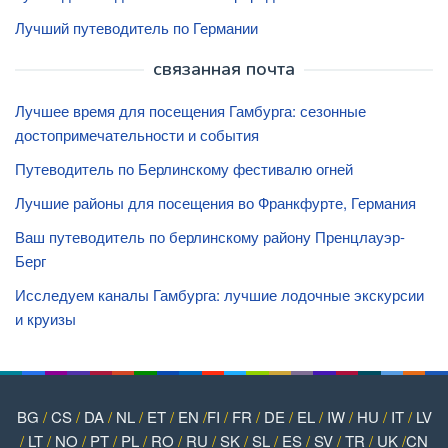
Лучший путеводитель по Германии
связанная почта
Лучшее время для посещения Гамбурга: сезонные
достопримечательности и события
Путеводитель по Берлинскому фестивалю огней
Лучшие районы для посещения во Франкфурте, Германия
Ваш путеводитель по берлинскому району Пренцлауэр-
Берг
Исследуем каналы Гамбурга: лучшие лодочные экскурсии
и круизы
BG
/
CS
/
DA
/
NL
/
ET
/
EN
/
FI
/
FR
/
DE
/
EL
/
IW
/
HU
/
IT
/
LV
/
LT
/
NO
/
PT
/
PL
/
RO
/
RU
/
SK
/
SL
/
ES
/
SV
/
TR
/
UK
/
CN