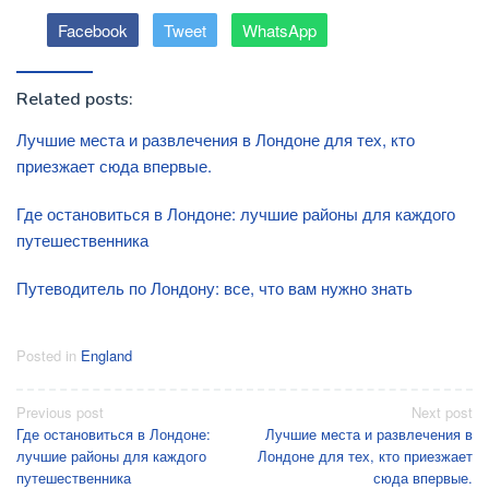
Facebook
Tweet
WhatsApp
Related posts:
Лучшие места и развлечения в Лондоне для тех, кто
приезжает сюда впервые.
Где остановиться в Лондоне: лучшие районы для каждого
путешественника
Путеводитель по Лондону: все, что вам нужно знать
Posted in
England
Post
Previous post
Next post
Где остановиться в Лондоне:
Лучшие места и развлечения в
navigation
лучшие районы для каждого
Лондоне для тех, кто приезжает
путешественника
сюда впервые.