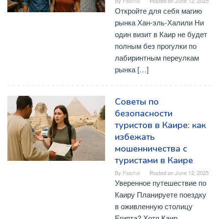
By
Faishal
Posted on
June 12, 2025
Откройте для себя магию
рынка Хан-эль-Халили Ни
один визит в Каир не будет
полным без прогулки по
лабиринтным переулкам
рынка […]
Советы по
безопасности
туристов в Каире: как
избежать
мошенничества с
туристами в Каире
By
Faishal
Posted on
June 12, 2025
Уверенное путешествие по
Каиру Планируете поездку
в оживленную столицу
Египта? Хотя Каир