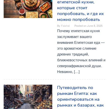
египетской кухни,
которые стоит
попробовать, и где их
можно попробовать
By
Faishal
Posted on
June 8, 2025
Почему египетская кухня
заслуживает вашего
внимания Египетская еда —
это ароматное слияние
древних традиций,
ближневосточных влияний и
североафриканской души.
Неважно, […]
Путеводитель по
рынкам Египта: как
ориентироваться на
рынках и базарах, как