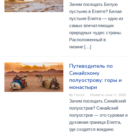
Зачем посещать Белую
пустыню в Египте? Белая
пустыня Египта — одно из
самых впечатляющих
природных чудес страны.
Расположенный в
низине […]
Путеводитель по
Синайскому
полуострову: горы и
монастыри
By
Faishal
Posted on
June 11, 2025
Зачем посещать Синайский
полуостров? Синайский
полуостров — это суровая и
духовная граница Египта,
где сходятся воедино