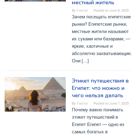
местный житель
By
Faishal
Posted on
June 8, 2025
Зачем посещать египетские
рынки? Египетские рынки,
местные жители называют
их суками или базарами, —
яркие, хаотичные и
абсолютно захватывающие.
Они […]
Этикет путешествия в
Египет: что можно и
чего нельзя делать
By
Faishal
Posted on
June 7, 2025
Почему важно понимать
этикет путешествий в
Египет Египет — одно из
самых богатых в