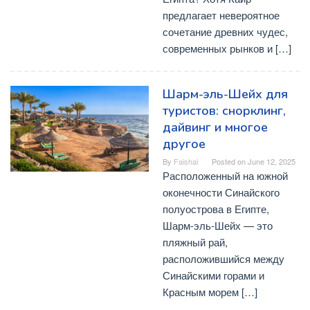
предлагает невероятное
сочетание древних чудес,
современных рынков и […]
Шарм-эль-Шейх для
туристов: снорклинг,
дайвинг и многое
другое
By
Faishal
Posted on
June 12, 2025
Расположенный на южной
оконечности Синайского
полуострова в Египте,
Шарм-эль-Шейх — это
пляжный рай,
расположившийся между
Синайскими горами и
Красным морем […]