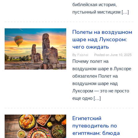
библейская история,
пустынный мистицизм […]
Полеты на воздушном
шаре над Луксором:
чего ожидать
By
Faishal
Posted on
June 10, 2025
Почему полет на
воздушном шаре в Луксоре
обязателен Полет на
воздушном шаре над
Луксором — это не просто
еще одно […]
Египетский
путеводитель по
египтянам: блюда