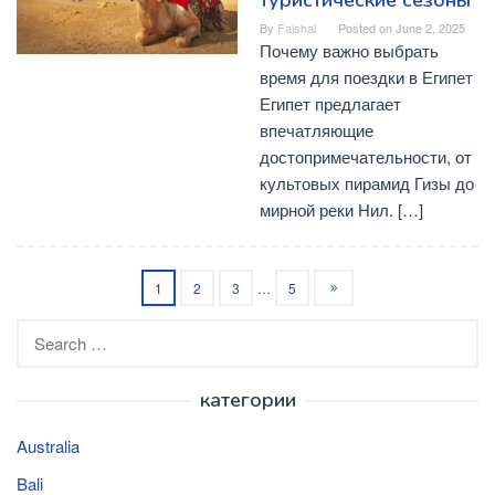
туристические сезоны
By
Faishal
Posted on
June 2, 2025
Почему важно выбрать
время для поездки в Египет
Египет предлагает
впечатляющие
достопримечательности, от
культовых пирамид Гизы до
мирной реки Нил. […]
1
2
3
…
5
Search
for:
категории
Australia
Bali