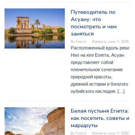
Путеводитель по
Асуану: что
посмотреть и чем
заняться
By
Faishal
Posted on
June 11, 2025
Расположенный вдоль реки
Нил на юге Египта, Асуан
представляет собой
пленительное сочетание
природной красоты,
древней истории и богатого
нубийского наследия. […]
Белая пустыня Египта:
как посетить, советы и
маршруты
By
Faishal
Posted on
June 11, 2025