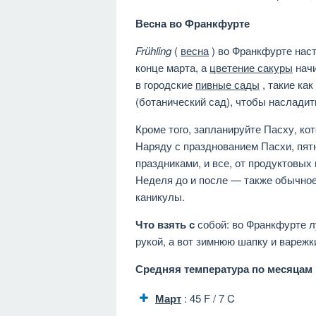
Весна во Франкфурте
Frühling
(
весна
) во Франкфурте наст
конце марта, а
цветение сакуры
начи
в городские
пивные сады
, такие как
(ботанический сад), чтобы насладит
Кроме того, запланируйте Пасху, ко
Наряду с празднованием Пасхи, пя
праздниками, и все, от продуктовых
Неделя до и после — также обычное
каникулы.
Что взять с
собой: во Франкфурте л
рукой, а вот зимнюю шапку и варежк
Средняя температура по месяцам
Март
: 45 F / 7 C