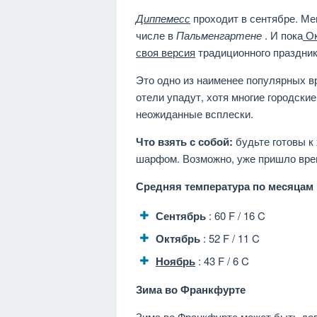
Диппемесс
проходит в сентябре. Ме
числе в
Пальменгартене
. И пока
Ок
своя версия
традиционного праздник
Это одно из наименее популярных в
отели упадут, хотя многие городские
неожиданные всплески.
Что взять с собой:
будьте готовы к
шарфом. Возможно, уже пришло врем
Средняя температура по месяцам
Сентябрь
: 60 F / 16 C
Октябрь
: 52 F / 11 C
Ноябрь
: 43 F / 6 C
Зима во Франкфурте
Зима
во Франкфурте может быть дов