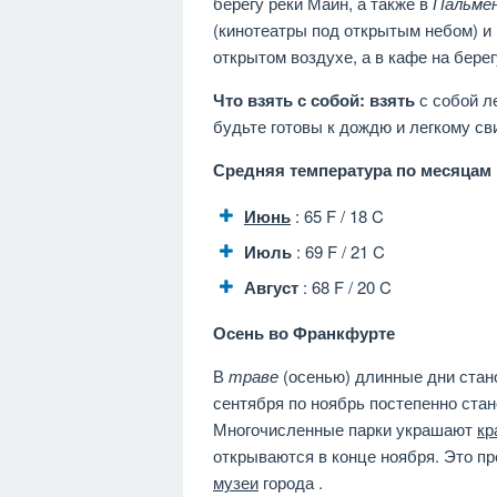
берегу реки Майн, а также в
Пальме
(кинотеатры под открытым небом) и
открытом воздухе, а в кафе на берег
Что взять с собой: взять
с собой ле
будьте готовы к дождю и легкому св
Средняя температура по месяцам
Июнь
: 65 F / 18 C
Июль
: 69 F / 21 C
Август
: 68 F / 20 C
Осень во Франкфурте
В
траве
(осенью) длинные дни стано
сентября по ноябрь постепенно стан
Многочисленные парки украшают
кр
открываются в конце ноября. Это п
музеи
города .