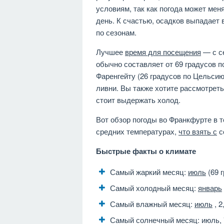
условиям, так как погода может меня
день. К счастью, осадков выпадает 
по сезонам.
Лучшее
время для посещения
— с с
обычно составляет от 69 градусов по
Фаренгейту (26 градусов по Цельсию)
ливни. Вы также хотите рассмотрет
стоит выдержать холод.
Вот обзор погоды во Франкфурте в т
средних температурах,
что взять с
с
Быстрые факты о климате
Самый жаркий месяц:
июль
(69 
Самый холодный месяц:
январь
Самый влажный месяц:
июль
, 2
Самый солнечный месяц: июль, 7