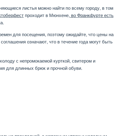
няющиеся листья можно найти по всему городу, в том
тоберфест
проходит в Мюнхене,
во Франкфурте есть
а.
ремен для посещения, поэтому ожидайте, что цены на
 соглашения означают, что в течение года могут быть
 холоду с непромокаемой курткой, свитером и
я для длинных брюк и прочной обуви.
ольно прохладной, с морозным утром и холодным