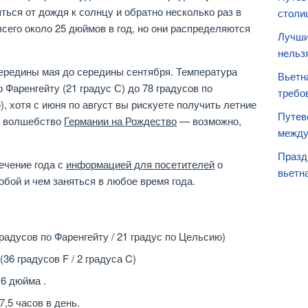
ться от дождя к солнцу и обратно несколько раз в
столи
всего около 25 дюймов в год, но они распределяются
Лучши
нельз
ередины мая до середины сентября. Температура
Вьетн
 Фаренгейту (21 градус С) до 78 градусов по
требо
, хотя с июня по август вы рискуете получить летние
Путев
ь волшебство
Германии на Рождество
— возможно,
между
Празд
ечение года с
информацией для посетителей
о
вьетн
обой и чем заняться в любое время года.
градусов по Фаренгейту / 21 градус по Цельсию)
(36 градусов F / 2 градуса C)
,6 дюйма .
,5 часов в день.