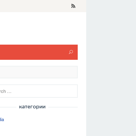
h
категории
lia