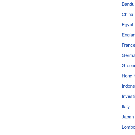
Bandu
China
Egypt
Engla
Franc
Germ
Greec
Hong 
Indone
Invest
Italy
Japan
Lomb