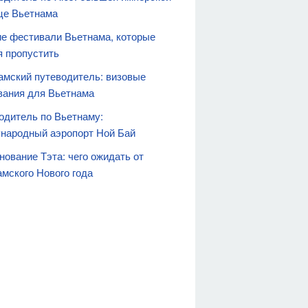
це Вьетнама
е фестивали Вьетнама, которые
я пропустить
амский путеводитель: визовые
вания для Вьетнама
одитель по Вьетнаму:
народный аэропорт Ной Бай
нование Тэта: чего ожидать от
амского Нового года