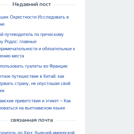
Недавний пост
чших Окрестности Исследовать в
не
й путеводитель по греческому
ву Родос: главные
примечательности и обязательные к
ению места
спользовать туалеты во Франции
тное путешествие в Китай: как
довать страну, не опустошая свой
ек
амские приветствия и этикет – Как
роваться на вьетнамском языке
связанная почта
одитель по Хюэ: бывшей имперской