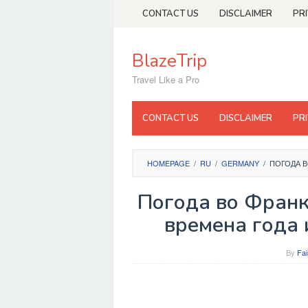
Skip
CONTACT US
DISCLAIMER
PR
to
content
BlazeTrip
Travel Like a Pro
CONTACT US
DISCLAIMER
PR
HOMEPAGE
/
RU
/
GERMANY
/
ПОГОДА В
Погода во Франк
времена года 
By
Fai