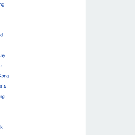
ng
nd
e
any
e
Kong
sia
ing
ok