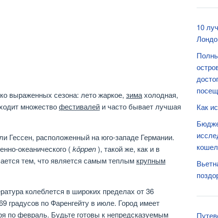
10 лу
Лондо
Полны
остро
досто
посещ
ко выраженных сезона: лето жаркое,
зима
холодная,
ходит множество
фестивалей
и часто бывает лучшая
Как и
Бюдже
иссле
и Гессен, расположенный на юго-западе Германии.
кошел
енно-океанического (
köppen
), такой же, как и в
ичается тем, что является самым теплым
крупным
Вьетн
поздо
ратура колеблется в широких пределах от 36
69 градусов по Фаренгейту в июле. Город имеет
ря по февраль. Будьте готовы к непредсказуемым
Путев