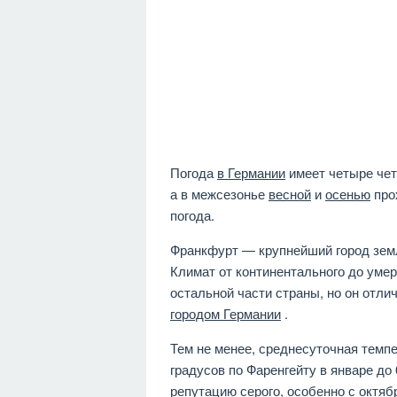
Погода
в Германии
имеет четыре чет
а в межсезонье
весной
и
осенью
про
погода.
Франкфурт — крупнейший город земл
Климат от континентального до умер
остальной части страны, но он отл
городом Германии
.
Тем не менее, среднесуточная темпе
градусов по Фаренгейту в январе до 
репутацию серого, особенно с октяб