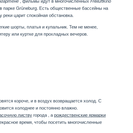
нгартене
, фильмы идут в многочисленных
Freiluftkino
 в парке Grüneburg. Есть общественные бассейны на
у реки царит спокойная обстановка.
гкие шорты, платья и купальник. Тем не менее,
итеру или куртке для прохладных вечеров.
вятся короче, и в воздух возвращается холод. С
овится холоднее и постоянно влажно.
асочную листву
города , а
рождественские ярмарки
рекрасное время, чтобы посетить многочисленные