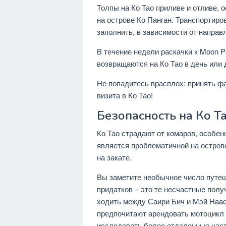
Толпы на Ко Тао приливе и отливе, 
на острове Ко Панган. Транспортиров
заполнить, в зависимости от направ
В течение недели раскачки к Moon Pa
возвращаются на Ко Тао в день или д
Не попадитесь врасплох: принять ф
визита в Ко Тао!
Безопасность на Ко Т
Ко Тао страдают от комаров, особен
является проблематичной на острове
на закате.
Вы заметите необычное число путеш
придатков – это те несчастные полу
ходить между Саири Бич и Мэй Haad
предпочитают арендовать мотоцикл –
исследовать более отдаленные част