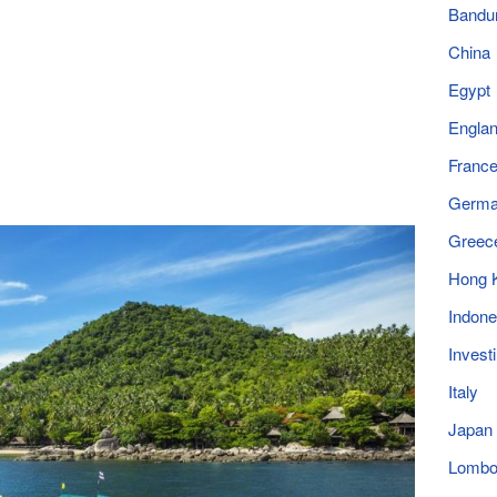
Bandu
China
Egypt
Engla
Franc
Germ
Greec
Hong 
Indone
Invest
Italy
Japan
Lomb