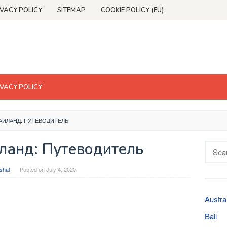
IVACY POLICY
SITEMAP
COOKIE POLICY (EU)
IVACY POLICY
ТАИЛАНД: ПУТЕВОДИТЕЛЬ
иланд: Путеводитель
Searc
for:
shal
Posted on
July 4, 2020
Austra
Bali