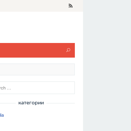
h
категории
lia