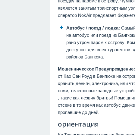
поездку на пароме к острову. Чумпо
является занятым транспортным уз
оператор NokAir предлагает бюджетн
Автобус / поезд / лодка:
Самый 
на автобус или поезд из Бангкок
рано утром паром к острову. Ко
доступны для всех турагентов в
районов Бангкока.
Мошенническое Предупреждение:
от Као Сан Роуд в Бангкоке на остр
хранить деньги, электроника, или чт
ножи, телефонные зарядные устрой
, такие как лезвия бритвы! Помощни
отсеке в то время как автобус дви
пропавшие до дней.
ориентация
Ко Тао имеет форму почки; большая