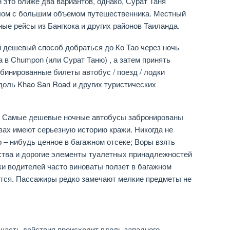
н это ближе два вариантов, однако, Сурат Таня
лом с большим объемом путешественника. Местный
ые рейсы из Бангкока и других районов Таиланда.
дешевый способ добраться до Ко Тао через ночь
а в Chumpon (или Сурат Таню) , а затем принять
мбинированные билеты автобус / поезд / лодки
доль Khao San Road и других туристических
Самые дешевые ночные автобусы забронированы
овах имеют серьезную историю кражи. Никогда не
о – нибудь ценное в багажном отсеке; Воры взять
ства и дорогие элементы туалетных принадлежностей
ки водителей часто виноваты ползет в багажном
жется. Пассажиры редко замечают мелкие предметы не
 часть действия происходит вдоль западного