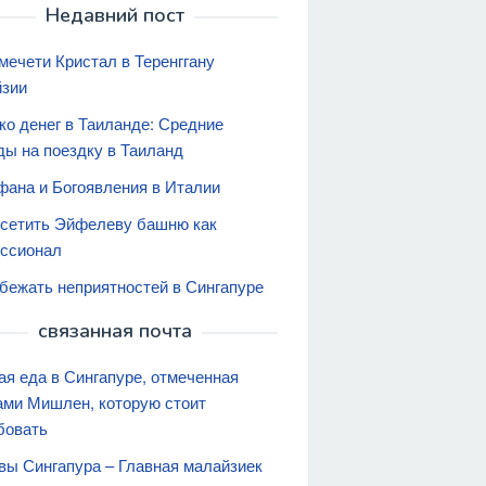
Недавний пост
мечети Кристал в Теренггану
зии
ко денег в Таиланде: Средние
ды на поездку в Таиланд
фана и Богоявления в Италии
осетить Эйфелеву башню как
ссионал
збежать неприятностей в Сингапуре
связанная почта
ая еда в Сингапуре, отмеченная
ами Мишлен, которую стоит
бовать
вы Сингапура – Главная малайзиек