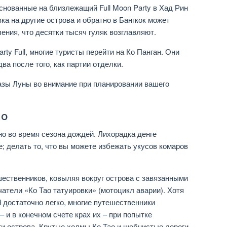
основанные на близлежащий Full Moon Party в Хад Рин
ка на другие острова и обратно в Бангкок может
ления, что десятки тысяч гуляк возглавляют.
rty Full, многие туристы перейти на Ко Панган. Они
ва после того, как партии отделки.
азы Луны во внимание при планировании вашего
ао
но во время сезона дождей. Лихорадка денге
; делать то, что вы можете избежать укусов комаров
ественников, ковыляя вокруг острова с завязанными
чатели «Ко Тао татуировки» (мотоцикл аварии). Хотя
 достаточно легко, многие путешественники
 и в конечном счете крах их – при попытке
и острова. Крутые холмы Ко Тао и щебнистые дороги