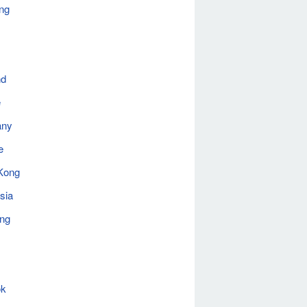
ng
nd
e
any
e
Kong
sia
ing
ok