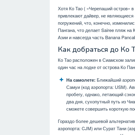
Хотя Ко Тао ( «Черепаший остров» в
привлекают дайвер, не являющиеся 
погружений, что, конечно, изменили
Пангана, что делает Sairee пляж на 
Азии и навсегда часть Banana Pancake
Как добраться до Ко 
Ко Тао расположен в Сиамском залив
один час на лодке от острова Ко Пан
На самолете:
Ближайший аэропо
Самуи (код аэропорта: USM). А
пробегу, однако, летающий сэко
два дня, сухопутный путь из Чиа
сможете совершить короткую поез
Гораздо более дешевой альтернатив
аэропорта: CJM) или Сурат Тани (аэ