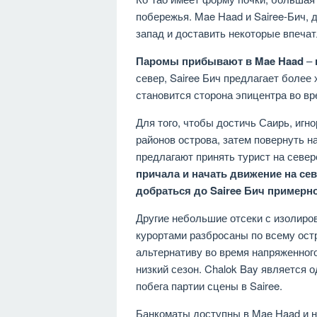
побережья. Mae Haad и Sairee-Бич, 
запад и доставить некоторые впеча
Паромы прибывают в Mae Haad
–
север, Sairee Бич предлагает более
становится сторона эпицентра во вр
Для того, чтобы достичь Саирь, игн
районов острова, затем повернуть н
предлагают принять турист на север
причала и начать движение на сев
добраться до Sairee Бич примерн
Другие небольшие отсеки с изолир
курортами разбросаны по всему ост
альтернативу во время напряженного
низкий сезон. Chalok Bay является 
побега партии сцены в Sairee.
Банкоматы доступны в Mae Haad и на