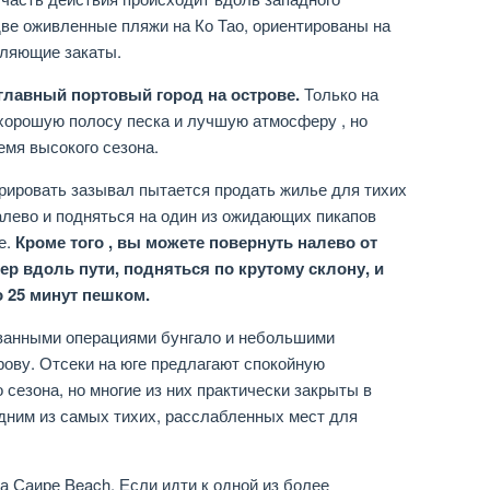
две оживленные пляжи на Ко Тао, ориентированы на
тляющие закаты.
главный портовый город на острове.
Только на
 хорошую полосу песка и лучшую атмосферу , но
емя высокого сезона.
орировать зазывал пытается продать жилье для тихих
алево и подняться на один из ожидающих пикапов
е.
Кроме того , вы можете повернуть налево от
ер вдоль пути, подняться по крутому склону, и
о 25 минут пешком.
ованными операциями бунгало и небольшими
рову. Отсеки на юге предлагают спокойную
 сезона, но многие из них практически закрыты в
одним из самых тихих, расслабленных мест для
 Саире Beach. Если идти к одной из более