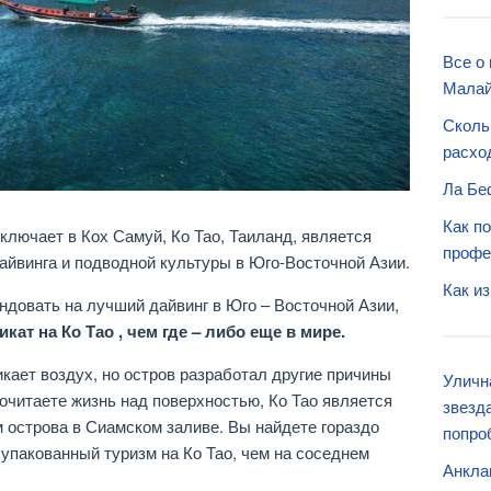
Все о 
Малай
Сколь
расхо
Ла Бе
Как п
ключает в Кох Самуй, Ко Тао, Таиланд, является
профе
йвинга и подводной культуры в Юго-Восточной Азии.
Как и
ндовать на лучший дайвинг в Юго – Восточной Азии,
ат на Ко Тао , чем где – либо еще в мире.
кает воздух, но остров разработал другие причины
Уличн
очитаете жизнь над поверхностью, Ко Тао является
звезд
острова в Сиамском заливе. Вы найдете гораздо
попро
упакованный туризм на Ко Тао, чем на соседнем
Анкла